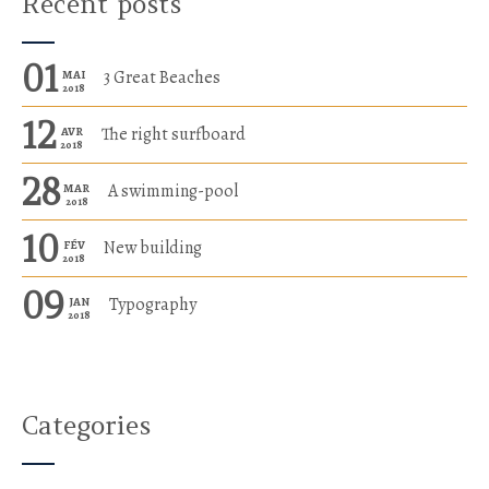
Recent posts
01
3 Great Beaches
MAI
2018
12
The right surfboard
AVR
2018
28
A swimming-pool
MAR
2018
10
New building
FÉV
2018
09
Typography
JAN
2018
Categories