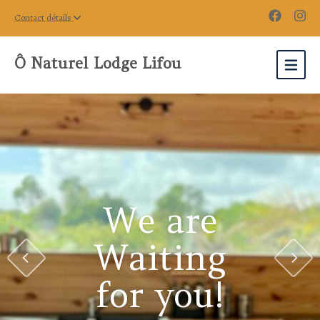
Contact détails
Ô Naturel Lodge Lifou
We are
Waiting
for you!